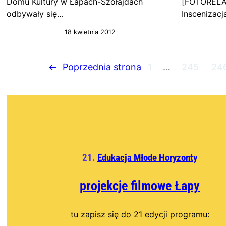
Domu Kultury w Łapach-Szołajdach
[FOTORELA
odbywały się…
Inscenizac
18 kwietnia 2012
←
Poprzednia strona
1
…
245
24
21.
Edukacja Młode Horyzonty
projekcje filmowe
Łapy
tu zapisz się do 21 edycji programu: