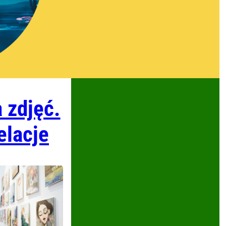
a zdjęć.
elacje