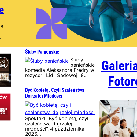
e
26
y
Śluby Panieńskie
Śluby
Galeri
panieńskie
komedia Aleksandra Fredry w
reżyserii Lidii Sadowej 18…
Fotor
Być Kobietą, Czyli Szaleństwa
Dojrzałej Młodości
Spektakl „Być kobietą, czyli
szaleństwa dojrzałej
młodości”. 4 października
2026…