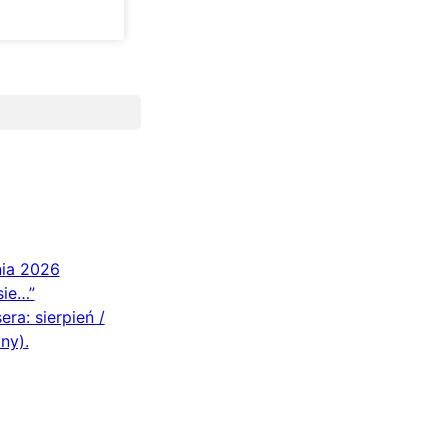
nia 2026
sie…”
ra: sierpień /
ny).