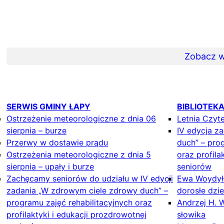
Zobacz w
SERWIS GMINY ŁAPY
BIBLIOTEK
Ostrzeżenie meteorologiczne z dnia 06
Letnia Czyte
sierpnia – burze
IV edycja z
Przerwy w dostawie prądu
duch” – prog
Ostrzeżenia meteorologiczne z dnia 5
oraz profila
sierpnia – upały i burze
seniorów
Zachęcamy seniorów do udziału w IV edycji
Ewa Woydyłł
zadania „W zdrowym ciele zdrowy duch” –
dorosłe dzi
programu zajęć rehabilitacyjnych oraz
Andrzej H. 
profilaktyki i edukacji prozdrowotnej
słowika