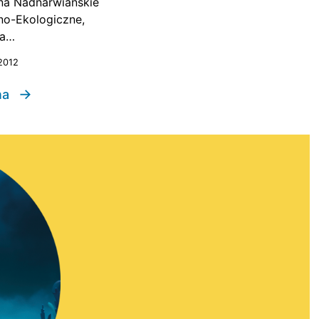
a Nadnarwiańskie
no-Ekologiczne,
na…
 2012
→
na