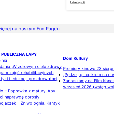
Udostępnij
ięcej na naszym Fun Page’u
A PUBLICZNA ŁAPY
Dom Kultury
lnia
adania „W zdrowym ciele zdrowy
Premiery kinowe 23 sierp
ram zajęć rehabilitacyjnych
„Pędzel, glina, krem na no
ktyki i edukacji prozdrowotnej
Zapraszamy na Film Konese
wrzesień 2026 (wstęp wol
o – Poprawka z matury. Aby
eci naprawdę dorosły
Wojaczek – Żniwo ognia. Kantyk