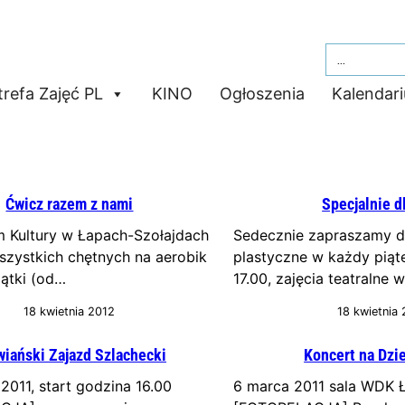
Search
for:
trefa Zajęć PL
KINO
Ogłoszenia
Kalendar
Ćwicz razem z nami
Specjalnie d
m Kultury w Łapach-Szołajdach
Sedecznie zapraszamy dz
szystkich chętnych na aerobik
plastyczne w każdy piąt
iątki (od…
17.00, zajęcia teatralne 
18 kwietnia 2012
18 kwietnia
wiański Zajazd Szlachecki
Koncert na Dzi
 2011, start godzina 16.00
6 marca 2011 sala WDK 