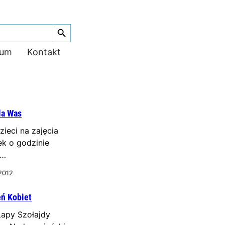
Search Button
ium
Kontakt
la Was
ieci na zajęcia
ek o godzinie
w…
 2012
eń Kobiet
Łapy Szołajdy