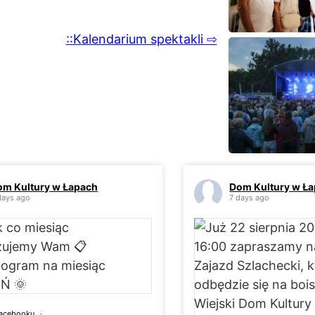
::Kalendarium spektakli ⇨
om Kultury w Łapach
Dom Kultury w Ł
days ago
7 days ago
Facebooku
·