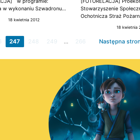
CJA] w programie:
[FOTORELACJA] Proekon
ja w wykonaniu Szwadronu…
Stowarzyszenie Społecz
Ochotnicza Straż Pożar
18 kwietnia 2012
18 kwietnia
6
247
248
249
…
266
Następna stro