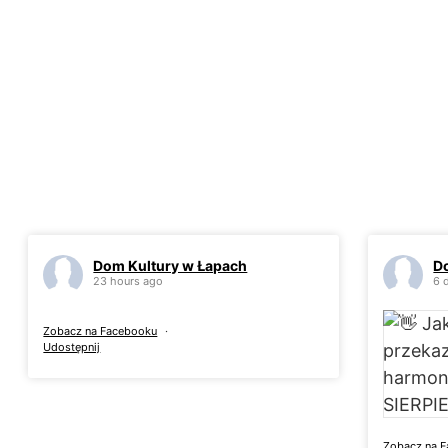
Dom Kultury w Łapach
D
23 hours ago
6 
Zobacz na Facebooku
·
Udostępnij
Zobacz na 