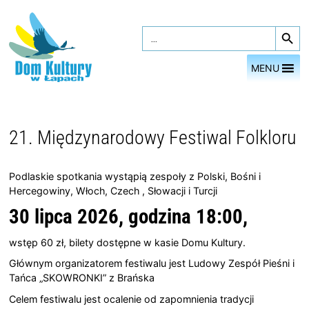
Przejdź
Search Button
do
Search
for:
treści
MENU
21. Międzynarodowy Festiwal Folkloru
Podlaskie spotkania wystąpią zespoły z Polski, Bośni i
Hercegowiny, Włoch, Czech , Słowacji i Turcji
30 lipca 2026, godzina 18:00,
wstęp 60 zł, bilety dostępne w kasie Domu Kultury.
Głównym organizatorem festiwalu jest Ludowy Zespół Pieśni i
Tańca „SKOWRONKI” z Brańska
Celem festiwalu jest ocalenie od zapomnienia tradycji