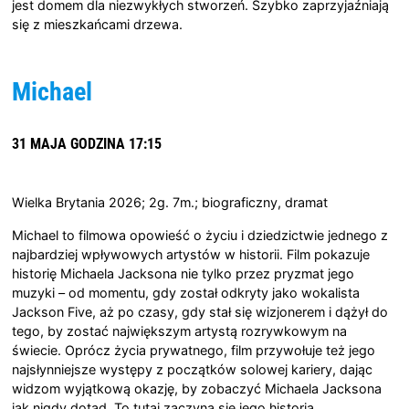
jest domem dla niezwykłych stworzeń. Szybko zaprzyjaźniają
się z mieszkańcami drzewa.
Michael
31 MAJA GODZINA 17:15
Wielka Brytania 2026; 2g. 7m.; biograficzny, dramat
Michael to filmowa opowieść o życiu i dziedzictwie jednego z
najbardziej wpływowych artystów w historii. Film pokazuje
historię Michaela Jacksona nie tylko przez pryzmat jego
muzyki – od momentu, gdy został odkryty jako wokalista
Jackson Five, aż po czasy, gdy stał się wizjonerem i dążył do
tego, by zostać największym artystą rozrywkowym na
świecie. Oprócz życia prywatnego, film przywołuje też jego
najsłynniejsze występy z początków solowej kariery, dając
widzom wyjątkową okazję, by zobaczyć Michaela Jacksona
jak nigdy dotąd. To tutaj zaczyna się jego historia.