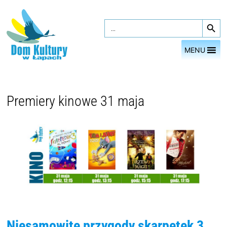
Przejdź
Search Button
do
Search
for:
treści
MENU
Premiery kinowe 31 maja
Niesamowite przygody skarpetek 3.