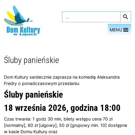
Przejdź
Search Button
do
Search
for:
treści
MENU
Śluby panieńskie
Dom Kultury serdecznie zaprasza na komedię Aleksandra
Fredry o ponadczasowym przesłaniu:
Śluby panieńskie
18 września 2026, godzina 18:00
Czas trwania: 1 godz 30 min, bilety wstępu cena 70 zł
[normalny], 60 zł [ulgowy], 50 zł [grupowy min. 10] dostępne
w kasie Domu Kultury oraz