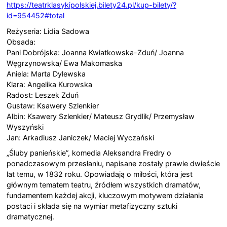
https://teatrklasykipolskiej.bilety24.pl/kup-bilety/?
id=954452#total
Reżyseria: Lidia Sadowa
Obsada:
Pani Dobrójska: Joanna Kwiatkowska-Zduń/ Joanna
Węgrzynowska/ Ewa Makomaska
Aniela: Marta Dylewska
Klara: Angelika Kurowska
Radost: Leszek Zduń
Gustaw: Ksawery Szlenkier
Albin: Ksawery Szlenkier/ Mateusz Grydlik/ Przemysław
Wyszyński
Jan: Arkadiusz Janiczek/ Maciej Wyczański
„Śluby panieńskie”, komedia Aleksandra Fredry o
ponadczasowym przesłaniu, napisane zostały prawie dwieście
lat temu, w 1832 roku. Opowiadają o miłości, która jest
głównym tematem teatru, źródłem wszystkich dramatów,
fundamentem każdej akcji, kluczowym motywem działania
postaci i składa się na wymiar metafizyczny sztuki
dramatycznej.