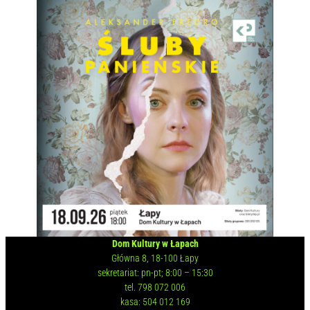
Dom Kultury w Łapach
Główna 8, 18-100 Łapy
sekretariat: pn-pt; 8:00 – 15:30
tel. 798 072 006
kasa: 504 012 169