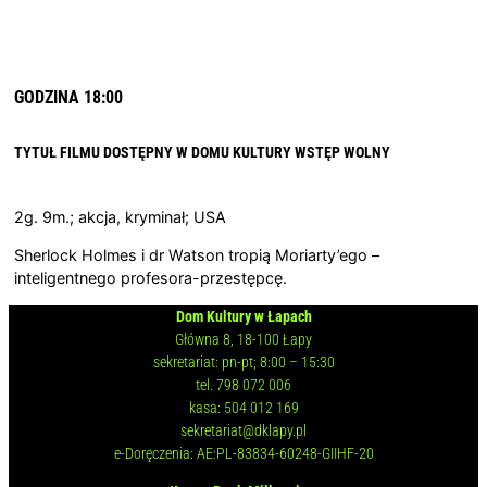
GODZINA 18:00
TYTUŁ FILMU DOSTĘPNY W DOMU KULTURY
WSTĘP WOLNY
2g. 9m.; akcja, kryminał; USA
Sherlock Holmes i dr Watson tropią Moriarty’ego –
inteligentnego profesora-przestępcę.
Dom Kultury w Łapach
Główna 8, 18-100 Łapy
sekretariat: pn-pt; 8:00 – 15:30
tel. 798 072 006
kasa: 504 012 169
sekretariat@dklapy.pl
e-Doręczenia: AE:PL-83834-60248-GIIHF-20