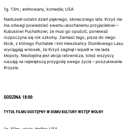
1g. 13m.; animowany, komedia; USA
Nadszedł ostatni dzień pięknego, słonecznego lata. Krzyś nie
ma odwagi powiedzieć swemu ukochanemu przyjacielowi –
Kubusiowi Puchatkowi, że musi go opuścić, ponieważ
rozpoczyna się rok szkolny. Zamiast tego, pisze do niego
liścik, z którego Puchatek i inni mieszkańcy Stumilowego Lasu
wyciągają wniosek, że Krzyś zaginął i wpadł w nie lada
kłopoty. Niezbędna jest akcja ratownicza, toteż wszyscy
ruszają na największą przygodę swego życia – poszukiwanie
Krzysia.
GODZINA 18:00
TYTUŁ FILMU DOSTĘPNY W DOMU KULTURY
WSTĘP WOLNY
1g. 50m.; akcja, thriller; USA