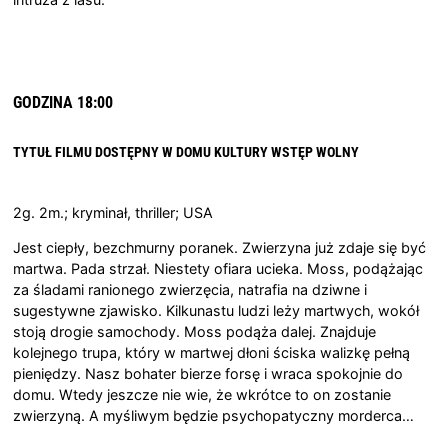
GODZINA 18:00
TYTUŁ FILMU DOSTĘPNY W DOMU KULTURY
WSTĘP WOLNY
2g. 2m.; kryminał, thriller; USA
Jest ciepły, bezchmurny poranek. Zwierzyna już zdaje się być
martwa. Pada strzał. Niestety ofiara ucieka. Moss, podążając
za śladami ranionego zwierzęcia, natrafia na dziwne i
sugestywne zjawisko. Kilkunastu ludzi leży martwych, wokół
stoją drogie samochody. Moss podąża dalej. Znajduje
kolejnego trupa, który w martwej dłoni ściska walizkę pełną
pieniędzy. Nasz bohater bierze forsę i wraca spokojnie do
domu. Wtedy jeszcze nie wie, że wkrótce to on zostanie
zwierzyną. A myśliwym będzie psychopatyczny morderca…