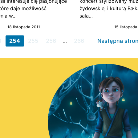
śli interesuje cię pasjonujące
koncert stylizowany muz
które daje możliwość
żydowskiej i kulturą Bał
enia w…
sala…
18 listopada 2011
15 listopada
3
254
255
256
…
266
Następna stro