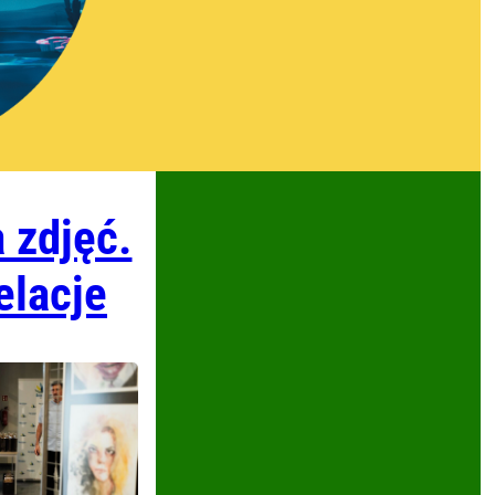
a zdjęć.
elacje