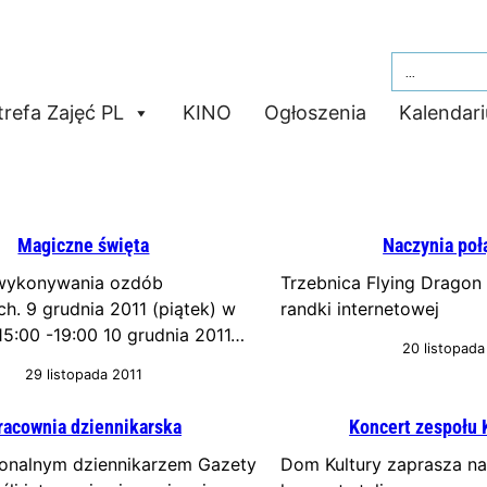
Search
for:
trefa Zajęć PL
KINO
Ogłoszenia
Kalendar
Magiczne święta
Naczynia poł
wykonywania ozdób
Trzebnica Flying Dragon 
h. 9 grudnia 2011 (piątek) w
randki internetowej
5:00 -19:00 10 grudnia 2011…
20 listopada
29 listopada 2011
racownia dziennikarska
Koncert zespołu 
ionalnym dziennikarzem Gazety
Dom Kultury zaprasza n