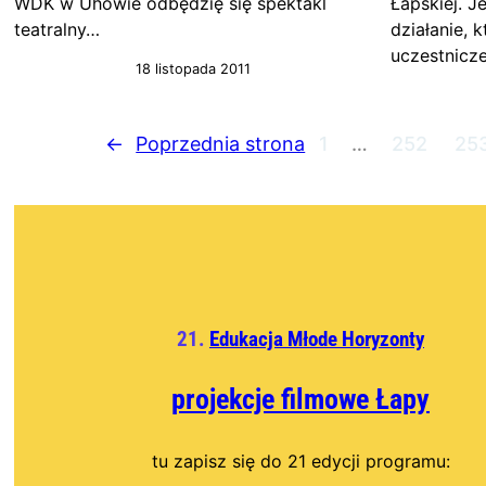
WDK w Uhowie odbędzię się spektakl
Łapskiej. Je
teatralny…
działanie, 
uczestnicz
18 listopada 2011
←
Poprzednia strona
1
…
252
25
21.
Edukacja Młode Horyzonty
projekcje filmowe
Łapy
tu zapisz się do 21 edycji programu: