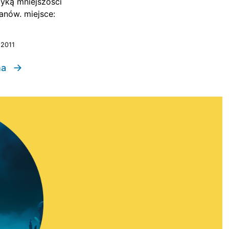
yką mniejszości
kanów. miejsce:
 2011
→
na