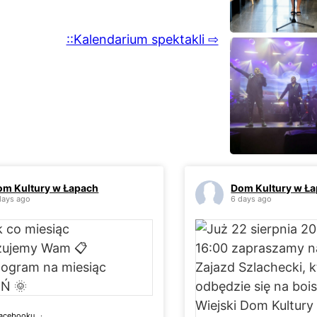
::Kalendarium spektakli ⇨
om Kultury w Łapach
Dom Kultury w Ł
days ago
6 days ago
Facebooku
·