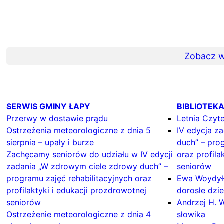
Zobacz w
SERWIS GMINY ŁAPY
BIBLIOTEK
Przerwy w dostawie prądu
Letnia Czyte
Ostrzeżenia meteorologiczne z dnia 5
IV edycja z
sierpnia – upały i burze
duch” – prog
Zachęcamy seniorów do udziału w IV edycji
oraz profila
zadania „W zdrowym ciele zdrowy duch” –
seniorów
programu zajęć rehabilitacyjnych oraz
Ewa Woydyłł
profilaktyki i edukacji prozdrowotnej
dorosłe dzi
seniorów
Andrzej H. 
Ostrzeżenie meteorologiczne z dnia 4
słowika