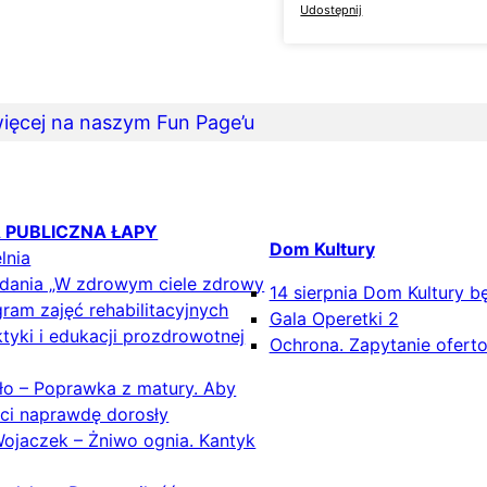
Udostępnij
ięcej na naszym Fun Page’u
A PUBLICZNA ŁAPY
Dom Kultury
lnia
adania „W zdrowym ciele zdrowy
14 sierpnia Dom Kultury b
ram zajęć rehabilitacyjnych
Gala Operetki 2
ktyki i edukacji prozdrowotnej
Ochrona. Zapytanie ofert
o – Poprawka z matury. Aby
eci naprawdę dorosły
Wojaczek – Żniwo ognia. Kantyk