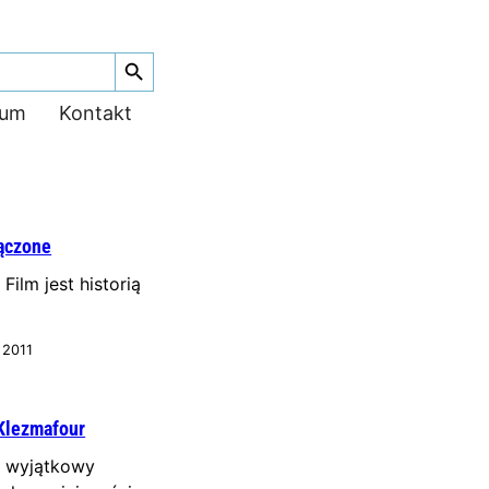
Search Button
ium
Kontakt
ączone
Film jest historią
 2011
Klezmafour
a wyjątkowy