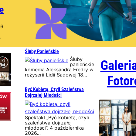
e
26
y
Śluby Panieńskie
Śluby
Galeri
panieńskie
komedia Aleksandra Fredry w
reżyserii Lidii Sadowej 18…
Fotor
Być Kobietą, Czyli Szaleństwa
Dojrzałej Młodości
Spektakl „Być kobietą, czyli
szaleństwa dojrzałej
młodości”. 4 października
2026…