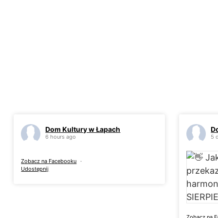
Dom Kultury w Łapach
D
6 hours ago
5 
Zobacz na Facebooku
·
Udostępnij
Zobacz na 