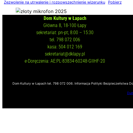
Zezwolenie na utrwalenie i rozpowszechnienie wizerunku
Pobierz
Dom Kultury w Łapach
Główna 8, 18-100 Łapy
sekretariat: pn-pt; 8:00 – 15:30
tel. 798 072 006
kasa: 504 012 169
sekretariat@dklapy.pl
e-Doręczenia: AE:PL-83834-60248-GIIHF-20
Dom Kultury w Łapach tel. 798 072 006. Informacja Polityki Bezpieczeństwa D
Dum