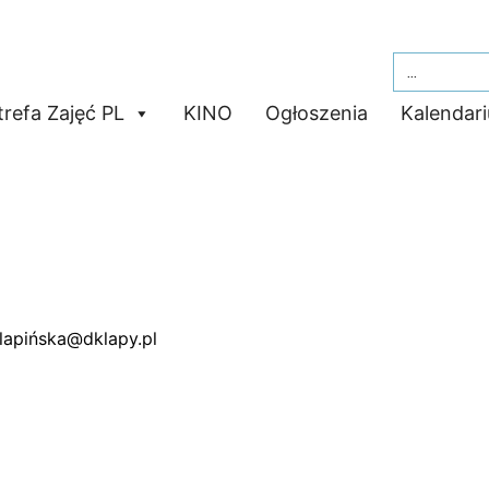
Search
for:
trefa Zajęć PL
KINO
Ogłoszenia
Kalendar
.lapińska@dklapy.pl