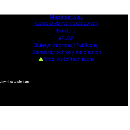
Mapa serwisu
Ochrona danych osobowych
Kontakt
ePUAP
Biuletyn Informacji
Publicznej
Standardy ochrony małoletnich
⚠
Możliwości techniczne
alnymi ustawieniami