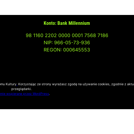
Konto: Bank Millennium
98 1160 2202 0000 0001 7568 7186
NIP: 966-05-73-936
REGON: 000645553
omu Kultury
.
Korzystając ze strony wyrażasz zgodę na używanie cookies, zgodnie z aktu
przeglądarki.
nie wspierane przez WordPress
.